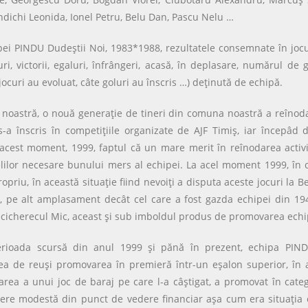
dichi Leonida, Ionel Petru, Belu Dan, Pascu Nelu …
i PINDU Dudeştii Noi, 1983*1988, rezultatele consemnate în jocuril
, victorii, egaluri, înfrângeri, acasă, în deplasare, numărul de g
jocuri au evoluat, câte goluri au înscris …) deţinută de echipă.
oastră, o nouă generaţie de tineri din comuna noastră a reînodat
a înscris în competiţiile organizate de AJF Timiş, iar începâd d
 acest moment, 1999, faptul că un mare merit în reînodarea activit
lilor necesare bunului mers al echipei. La acel moment 1999, în 
priu, în această situaţie fiind nevoiţi a disputa aceste jocuri la
 pe alt amplasament decât cel care a fost gazda echipei din 1948
Becicherecul Mic, aceast şi sub imboldul produs de promovarea echipe
rioada scursă din anul 1999 şi pănă în prezent, echipa PIN
eea de reuşi promovarea în premieră într-un eşalon superior, în 
area a unui joc de baraj pe care l-a câştigat, a promovat în categ
inere modestă din punct de vedere financiar aşa cum era situaţia