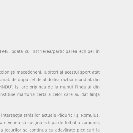
48, odată cu înscrierea/participarea echipei în
colonişti macedoneni, iubitori ai acestui sport atât
Banat, de după cel de al doilea război mondial, din
NDU”, îşi are originea de la munţii Pindului din
stituie mărturia certă a celor care au dat fiinţă
ntersecţia străzilor actuale Păduricii şi Romulus.
care veneu să susţină echipa de fotbal a comunei,
a jocurilor se continua cu adevărate picnicuri la