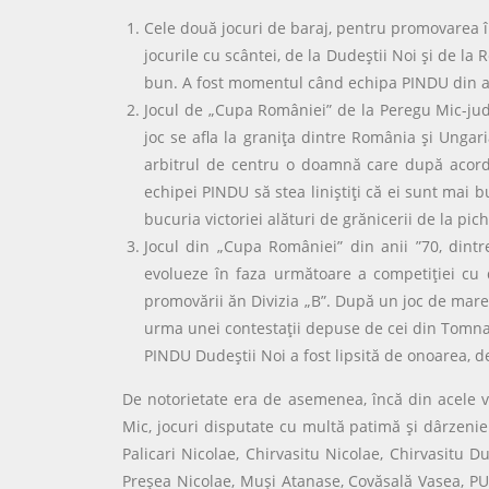
Cele două jocuri de baraj, pentru promovarea în
jocurile cu scântei, de la Dudeştii Noi şi de l
bun. A fost momentul când echipa PINDU din ac
Jocul de „Cupa României” de la Peregu Mic-jude
joc se afla la graniţa dintre România şi Ungari
arbitrul de centru o doamnă care după acordar
echipei PINDU să stea liniştiţi că ei sunt mai b
bucuria victoriei alături de grănicerii de la pic
Jocul din „Cupa României” din anii ”70, dint
evolueze în faza următoare a competiţiei cu 
promovării ăn Divizia „B”. După un joc de mare
urma unei contestaţii depuse de cei din Tomnat
PINDU Dudeştii Noi a fost lipsită de onoarea, d
De notorietate era de asemenea, încă din acele v
Mic, jocuri disputate cu multă patimă şi dârzenie.
Palicari Nicolae, Chirvasitu Nicolae, Chirvasitu 
Preşea Nicolae, Muşi Atanase, Covăsală Vasea, PU