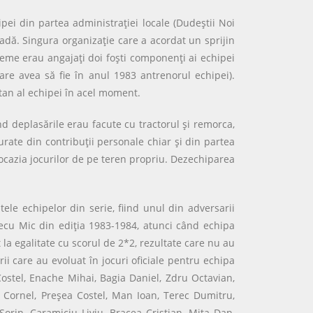
ipei din partea administraţiei locale (Dudeştii Noi
adă. Singura organizaţie care a acordat un sprijin
vreme erau angajaţi doi foşti componenţi ai echipei
care avea să fie în anul 1983 antrenorul echipei).
tan al echipei în acel moment.
d deplasările erau facute cu tractorul şi remorca,
gurate din contribuţii personale chiar şi din partea
u ocazia jocurilor de pe teren propriu. Dezechiparea
ele echipelor din serie, fiind unul din adversarii
recu Mic din ediţia 1983-1984, atunci când echipa
la egalitate cu scorul de 2*2, rezultate care nu au
ii care au evoluat în jocuri oficiale pentru echipa
ostel, Enache Mihai, Bagia Daniel, Zdru Octavian,
ţ Cornel, Preşea Costel, Man Ioan, Terec Dumitru,
rin, Caramiciu Liviu, Bracea Cristian, Mita Dan,