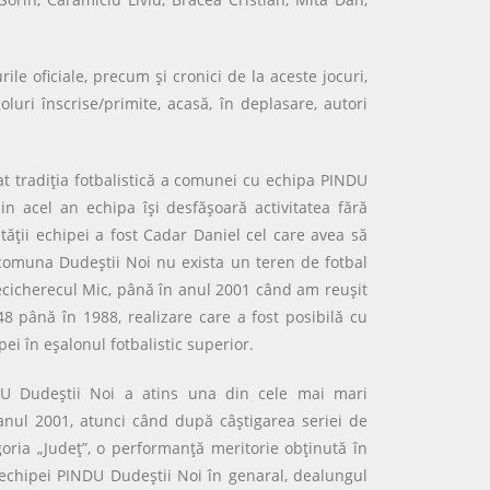
e oficiale, precum şi cronici de la aceste jocuri,
oluri înscrise/primite, acasă, în deplasare, autori
 tradiţia fotbalistică a comunei cu echipa PINDU
in acel an echipa îşi desfăşoară activitatea fără
ăţii echipei a fost Cadar Daniel cel care avea să
comuna Dudeştii Noi nu exista un teren de fotbal
 Becicherecul Mic, până în anul 2001 când am reuşit
 până în 1988, realizare care a fost posibilă cu
i în eşalonul fotbalistic superior.
DU Dudeştii Noi a atins una din cele mai mari
anul 2001, atunci când după câştigarea seriei de
oria „Judeţ”, o performanţă meritorie obţinută în
 echipei PINDU Dudeştii Noi în genaral, dealungul