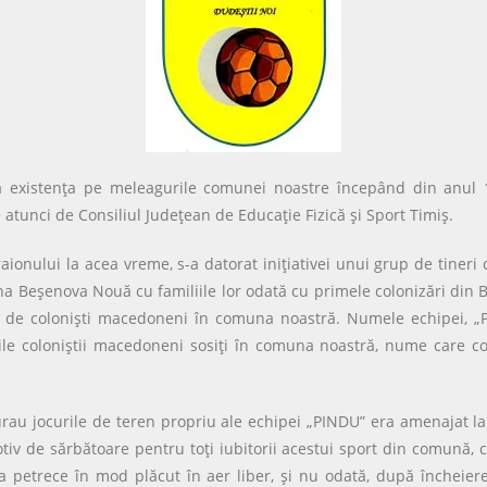
ă existența pe meleagurile comunei noastre începând din anul 19
 atunci de Consiliul Județean de Educație Fizică și Sport Timiș.
raionului la acea vreme, s-a datorat iniţiativei unui grup de tineri 
na Beşenova Nouă cu familiile lor odată cu primele colonizări din 
i de colonişti macedoneni în comuna noastră. Numele echipei, „PI
ile coloniştii macedoneni sosiţi în comuna noastră, nume care con
au jocurile de teren propriu ale echipei „PINDU” era amenajat la i
tiv de sărbătoare pentru toţi iubitorii acestui sport din comună, 
 petrece în mod plăcut în aer liber, şi nu odată, după încheiere