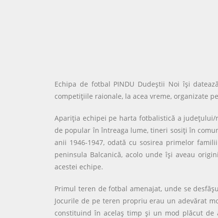
Echipa de fotbal PINDU Dudeștii Noi își dateaz
competițiile raionale, la acea vreme, organizate pe
Apariţia echipei pe harta fotbalistică a judeţului/
de popular în întreaga lume, tineri sosiţi în comu
anii 1946-1947, odată cu sosirea primelor famili
peninsula Balcanică, acolo unde îşi aveau origin
acestei echipe.
Primul teren de fotbal amenajat, unde se desfăşur
Jocurile de pe teren propriu erau un adevărat mo
constituind în acelaş timp şi un mod plăcut de a