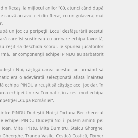
din Recaş, la mijlocul anilor ”60, atunci când după
g de cauză au avut cei din Recaş cu un golaveraj mai
r.
pă un joc cu peripeţii. Locul desfăşurării acestui
iară care îşi susţineau cu ardoare echipa favorită,
u reşit să deschidă scorul, le spunea jucătorilor
in urmă, iar componenţii echipei PINDU au sărbătorit
udeştii Noi, câştigătoarea acestui joc urmând să
tic era o adevărată selecţionată aflată înaintea
 echipa PINDU a reuşit să câştige acel joc dar, în
oarea echipei Unirea Tomnatic, în acest mod echipa
ompetiţiei „Cupa României”.
dintre PINDU Dudeştii Noi şi Fortuna Becicherecul
rile echipei PINDU Dudeştii Noi îi putem aminti pe:
a Ioan, Mita Hristu, Mita Dumitru, Staicu Ghorghe,
 Gheorghe, Trandu Vasile, Costică Costică, Fixmer