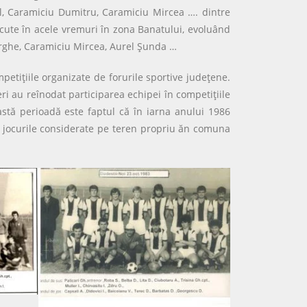
l, Caramiciu Dumitru, Caramiciu Mircea …. dintre
oscute în acele vremuri în zona Banatului, evoluând
eorghe, Caramiciu Mircea, Aurel Şunda …
etiţiile organizate de forurile sportive judeţene.
eri au reînodat participarea echipei în competiţiile
astă perioadă este faptul că în iarna anului 1986
re jocurile considerate pe teren propriu ăn comuna