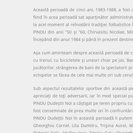
Această perioadă de cinci ani, 1983-1988, a fost u
fiind în acea perioadă sat aparţinător administra
la acel moment al reînodării tradiţiei fotbalistic
PINDU din anii ”50 şi ”60, Chirvasitu Nicolae, Mi
Începând din anul 1984 şi până în prezent destine
Aşa cum aminteam despre această perioadă de cinci
cu trenul, cu bicicletele şi uneori chiar pe jos. B
jucătorilor, strângerea de bani de la spectatorii p
echipelor se făcea de cele mai multe ori sub cerul 
Sub aspectul rezultatelor sportive din această pe
apreciaţi de toţi adversarii, iar în mod special
PINDU Dudeştii Noi a câştigat pe teren propriu cu 
fost consemnate de prea multe ori în confruntările
PINDU Dudeţtii Noi în această perioadă îi putem 
Gheorghiu Cornel, Lita Dumitru, Trişina Aurel, M
Didovici Nelu, Muller Ioan, Trişina Gelu Gheorgh