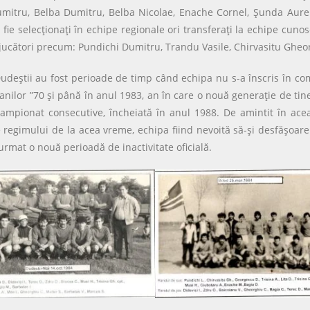
Dumitru, Belba Dumitru, Belba Nicolae, Enache Cornel, Şunda Aure
 fie selecţionaţi în echipe regionale ori transferaţi la echipe cun
e, jucători precum: Pundichi Dumitru, Trandu Vasile, Chirvasitu Gh
udeştii au fost perioade de timp când echipa nu s-a înscris în comp
anilor ”70 şi până în anul 1983, an în care o nouă generaţie de tin
 campionat consecutive, încheiată în anul 1988. De amintit în ace
le regimului de la acea vreme, echipa fiind nevoită să-şi desfăşoa
rmat o nouă perioadă de inactivitate oficială.