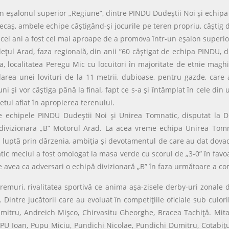
 eşalonul superior „Regiune”, dintre PINDU Dudeştii Noi şi echipa 
a Recaş, ambele echipe câştigând-şi jocurile pe teren propriu, câşti
ei ani a fost cel mai aproape de a promova într-un eşalon superio
ţul Arad, faza regională, din anii ”60 câştigat de echipa PINDU, du
a, localitatea Peregu Mic cu locuitori în majoritate de etnie magh
ea unei lovituri de la 11 metrii, dubioase, pentru gazde, care a
uni şi vor câştiga până la final, fapt ce s-a şi întâmplat în cele d
hetul aflat în apropierea terenului.
re echipele PINDU Dudeştii Noi şi Unirea Tomnatic, disputat la D
divizionara „B” Motorul Arad. La acea vreme echipa Unirea Tomna
 luptă prin dârzenia, ambiţia şi devotamentul de care au dat dovadă
ic meciul a fost omologat la masa verde cu scorul de „3-0” în fav
e avea ca adversari o echipă divizionară „B” în faza următoare a c
remuri, rivalitatea sportivă ce anima aşa-zisele derby-uri zonale 
 Dintre jucătorii care au evoluat în competiţiile oficiale sub culo
Dumitru, Andreich Mişco, Chirvasitu Gheorghe, Bracea Tachiţă. Mit
PU Ioan, Pupu Miciu, Pundichi Nicolae, Pundichi Dumitru, Cotabiţu