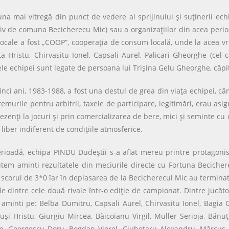
na mai vitregă din punct de vedere al sprijinului şi suţinerii ech
tiv de comuna Becicherecu Mic) sau a organizaţiilor din acea perio
e locale a fost „COOP”, cooperaţia de consum locală, unde la acea 
ta Hristu, Chirvasitu Ionel, Capsali Aurel, Palicari Gheorghe (cel 
le echipei sunt legate de persoana lui Trişina Gelu Gheorghe, căpi
 ani, 1983-1988, a fost una destul de grea din viaţa echipei, cân
aremurile pentru arbitrii, taxele de participare, legitimări, erau asi
rezenţi la jocuri şi prin comercializarea de bere, mici şi seminte c
liber indiferent de condiţiile atmosferice.
rioadă, echipa PINDU Dudeştii s-a aflat mereu printre protagonist
 putem aminti rezultatele din meciurile directe cu Fortuna Beciche
scorul de 3*0 îar în deplasarea de la Becicherecul Mic au terminat 
 dintre cele două rivale într-o ediţie de campionat. Dintre jucător
aminti pe: Belba Dumitru, Capsali Aurel, Chirvasitu Ionel, Bagia C
uşi Hristu, Giurgiu Mircea, Băicoianu Virgil, Muller Serioja, Bănu
e, Georgescu Doru, Bogdan Viorel, Ciubotaru Alexandru, Mărcuş So