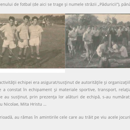
lui de fotbal (de aici se trage şi numele străzii „Păduricii”), pănă
 activităţii echipei era asigurat/susţinut de autorităţile şi organizaţ
e a constat în echipament şi materiale sportive, transport, relaţ
e au susţinut, prin prezenţa lor alături de echipă, s-au numărat:
tu Nicolae, Mita Hristu …
ioadă, au rămas în amintirile cele care au trăit pe viu acele jocuri