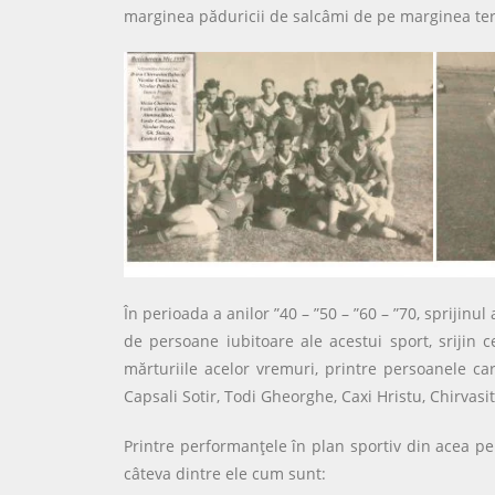
marginea păduricii de salcâmi de pe marginea terenu
În perioada a anilor ”40 – ”50 – ”60 – ”70, sprijinul
de persoane iubitoare ale acestui sport, srijin c
mărturiile acelor vremuri, printre persoanele car
Capsali Sotir, Todi Gheorghe, Caxi Hristu, Chirvasi
Printre performanţele în plan sportiv din acea per
câteva dintre ele cum sunt: