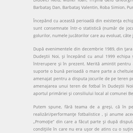
Barbataş Dan, Barbataş Valentin, Roba Simion, Pun
Începând cu această perioadă din existenţa echipe
sunt consemnate într-o statistică (număr de jocuri
golurilor, numele jucătorilor care au evoluat, câte 
După evenimentele din decembrie 1989, din ţara n
Dudeştii Noi, şi începând cu anul 1999 echipa s-
întrerupere şi în prezent. Merită amintit pentru
suporte o bună perioadă o mare parte a cheltuie
amenajat pentru a disputa jocurile de pe teren pro
amenajarea unui teren de fotbal în Dudeştii Noi,
aportul primăriei şi consiliului local al comunei 
Putem spune, fără teama de a greşi, că în pe
realizări/performanţe fotbalistice , şi anume ac
„Promoţie” din care a fâcut parte şi după disput
condiţiile în care nu era uşor de atins cu o suţ