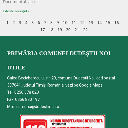
Documentul, aici.
Citește anunțul »
1
2
3
4
5
6
7
8
9
10
11
12
13
14
15
16
17
18
19
20
21
22
PRIMĂRIA COMUNEI DUDEȘTII NOI
UTILE
Calea Becicherecului, nr. 29, comuna Dudeștii Noi, cod poștal
307041, județul Timiș, România, vezi pe
Google Maps
Tel:
0256 378 020
Fax: 0356 880 197
Mail:
comuna@dudestiinoi.ro