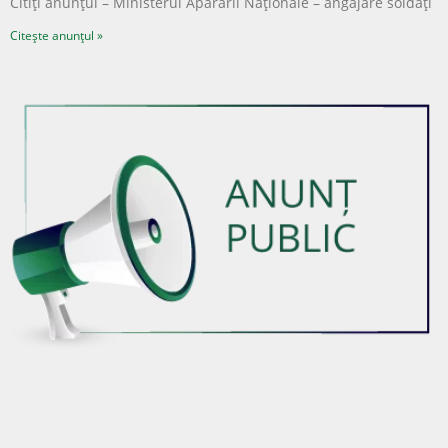
Citiți anunțul – Ministerul Apărării Naționale – angajare soldați
Citește anunțul »