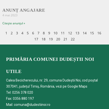
ANUNȚ ANGAJARE
4 mai 2023
Citește anunțul »
1
2
3
4
5
6
7
8
9
10
11
12
13
14
15
16
17
18
19
20
21
22
PRIMĂRIA COMUNEI DUDEȘTII NOI
UTILE
Calea Becicherecului, nr. 29, comuna Dudeștii Noi, cod poștal
307041, județul Timiș, România, vezi pe
Google Maps
Tel:
0256 378 020
Fax: 0356 880 197
Mail:
comuna@dudestiinoi.ro